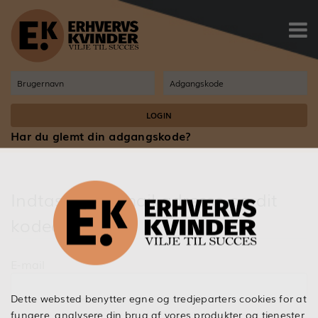

Har du glemt din adgangskode?
Indtast din e-mail adresse og dit
kodeord
E-mail
Dette websted benytter egne og tredjeparters cookies for at
fungere, analysere din brug af vores produkter og tjenester,