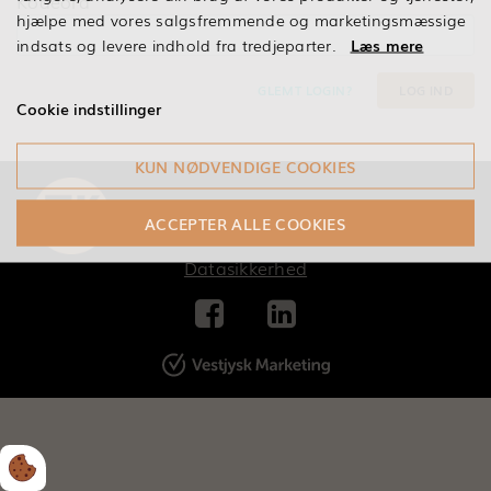
Kodeord
hjælpe med vores salgsfremmende og marketingsmæssige
indsats og levere indhold fra tredjeparter.
Læs mere
GLEMT LOGIN?
LOG IND
Cookie indstillinger
KUN NØDVENDIGE COOKIES
© 2026 Copyright ErhvervsKvinder - et
professionelt netværk
ACCEPTER ALLE COOKIES
Datasikkerhed

