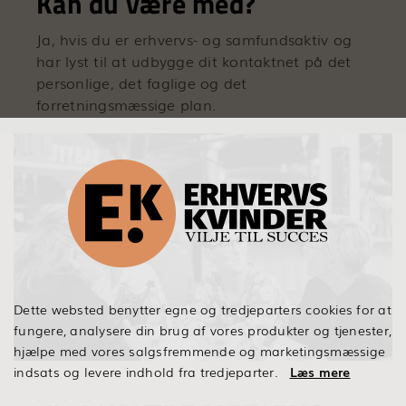
Kan du være med?
Ja, hvis du er erhvervs- og samfundsaktiv og
har lyst til at udbygge dit kontaktnet på det
personlige, det faglige og det
forretningsmæssige plan.
Dette websted benytter egne og tredjeparters cookies for at
fungere, analysere din brug af vores produkter og tjenester,
hjælpe med vores salgsfremmende og marketingsmæssige
indsats og levere indhold fra tredjeparter.
Læs mere