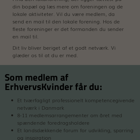
din bopæl og læs mere om foreningen og de
lokale aktiviteter. Vil du være medlem, da
send en mail til den lokale forening. Hos de
fleste foreninger er det formanden du sender
en mail til.
Dit liv bliver beriget af et godt netværk. Vi
glæder os til at du er med.
Som medlem af
ErhvervsKvinder får du:
Et tværfagligt professionelt kompetencegivende
netværk i Danmark
8-11 medlemsarrangementer om året med
spændende foredragsholdere
Et landsdækkende forum for udvikling, sparring
og inspiration