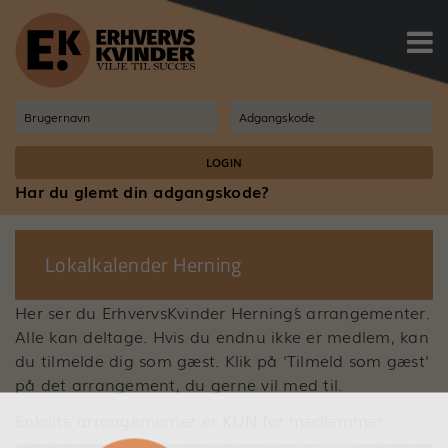

Har du glemt din adgangskode?
Lokalkalender Herning
Her ser du ErhvervsKvinder Herning´s arrangementer.
Alle kan deltage. Hvis du endnu ikke er medlem, kan
du tilmelde dig som gæst. Klik på 'Tilmeld som gæst'
på det arrangement, du gerne vil med til.
Enkelte arrangementer er KUN for medlemmer.