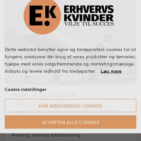
Dette websted benytter egne og tredjeparters cookies for at
fungere, analysere din brug af vores produkter og tjenester,
hjælpe med vores salgsfremmende og marketingsmæssige
indsats og levere indhold fra tredjeparter.
Læs mere
Cookie indstillinger
Besøg - BLACKBIRD AIR
Fly with us – oplev en skræddersyet privat
KUN NØDVENDIGE COOKIES
rejseoplevelse, hvor komfort, kvalitet og detaljer er i
centrum
ACCEPTER ALLE COOKIES
Afdeling: Herning lokalforening