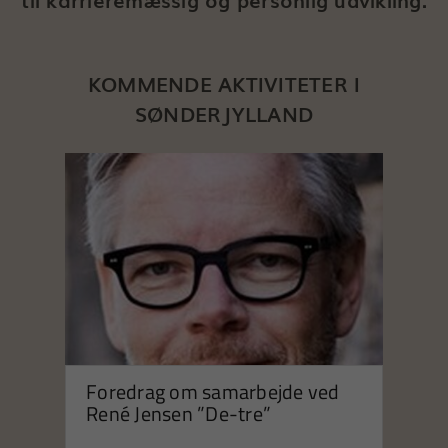
KOMMENDE AKTIVITETER I
SØNDERJYLLAND
Foredrag om samarbejde ved
Vi
René Jensen ”De-tre”
El