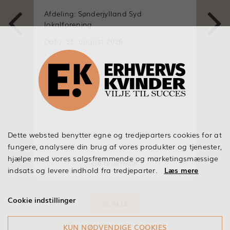


Afdeling: Sønderjylland Syd
Afd
lokalforening
lok
Dato: 31. august 2026
Dat
Dette websted benytter egne og tredjeparters cookies for at
fungere, analysere din brug af vores produkter og tjenester,
hjælpe med vores salgsfremmende og marketingsmæssige
Gå til aktivitet
indsats og levere indhold fra tredjeparter.
Læs mere
Cookie indstillinger
SE ALLE
KUN NØDVENDIGE COOKIES