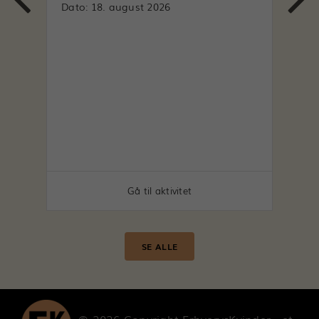
Dato: 18. august 2026
Afd
Dat
Gå til aktivitet
SE ALLE
© 2026 Copyright ErhvervsKvinder - et