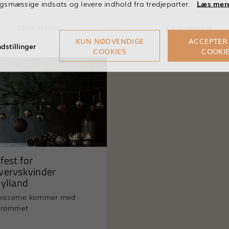
gsmæssige indsats og levere indhold fra tredjeparter.
Læs mer
Gå til aktivitet
Gå til aktivitet
KUN NØDVENDIGE
ACCEPTER
dstillinger
COOKIES
COOKI
fest for
vervskvinder
jylland
nisserne kommer med
grammet