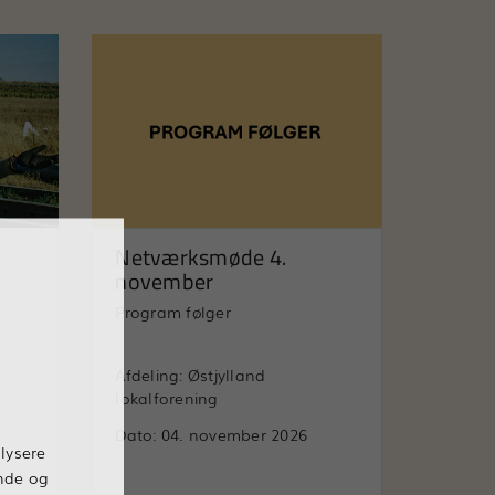
Netværksmøde 4.
november
Program følger
Afdeling: Østjylland
lokalforening
Dato: 04. november 2026
lysere
ende og