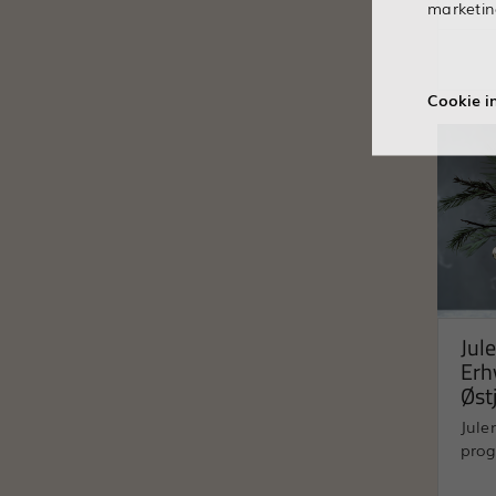
marketin
Cookie in
Jule
Erh
Øst
Jule
pro