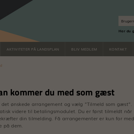
Har du 
AKTIVITETER PÅ LANDSPLAN
BLIV MEDLEM
KONTAKT
nd
an kommer du med som gæst
å det ønskede arrangement og vælg ”Tilmeld som gæst”. 
tisk videre til betalingsmodulet. Du er først tilmeldt nå
kræfter din tilmelding. Få arrangementer er kun for med
e på dem.