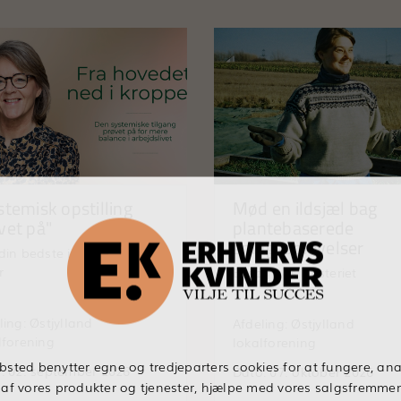
stemisk opstilling
Mød en ildsjæl bag
vet på"
plantebaserede
smagsoplevelser
din bedste indsats ikke
r
Besøg hos Høsteriet
ling: Østjylland
Afdeling: Østjylland
lforening
lokalforening
bsted benytter egne og tredjeparters cookies for at fungere, ana
: 02. september 2026
Dato: 07. oktober 2026
 af vores produkter og tjenester, hjælpe med vores salgsfremm