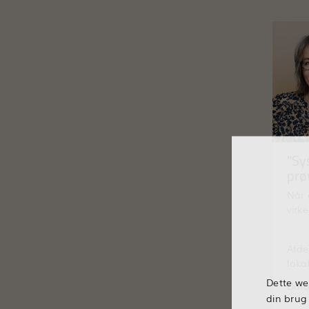
"Sy
prø
Når 
virke
Afde
loka
Dette we
Dato
din brug