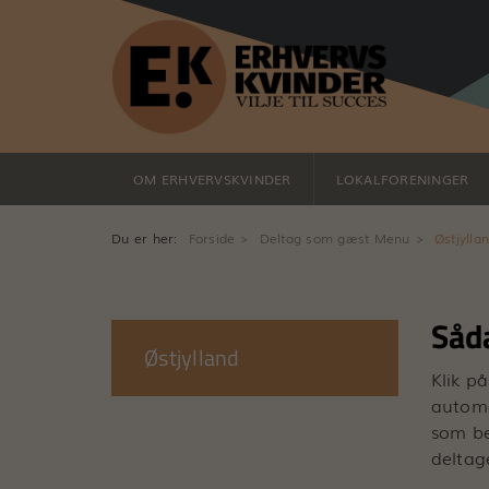
OM ERHVERVSKVINDER
LOKALFORENINGER
Du er her:
Forside
Deltag som gæst Menu
Østjylla
Såd
Østjylland
Klik p
automa
som be
deltag