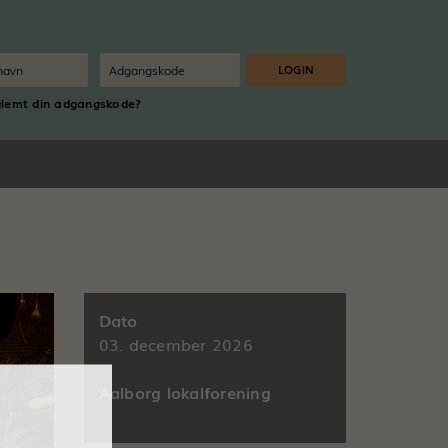
glemt din adgangskode?
Dato
03. december 2026
Aalborg lokalforening