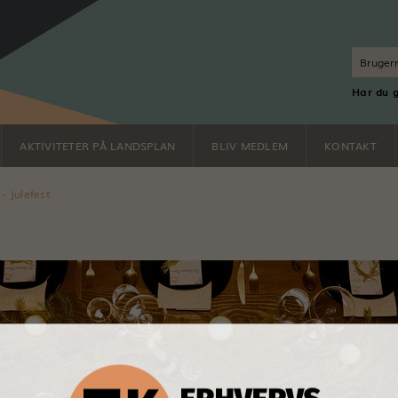
Har du 
AKTIVITETER PÅ LANDSPLAN
BLIV MEDLEM
KONTAKT
 Julefest